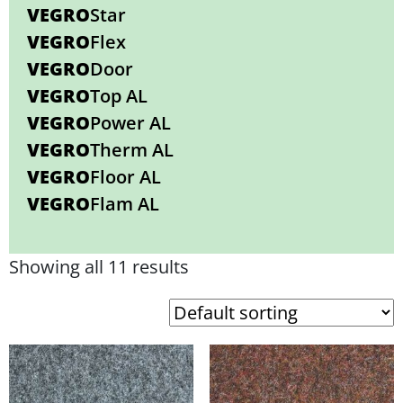
VEGRO
Star
VEGRO
Flex
VEGRO
Door
VEGRO
Top AL
VEGRO
Power AL
VEGRO
Therm AL
VEGRO
Floor AL
VEGRO
Flam AL
Showing all 11 results