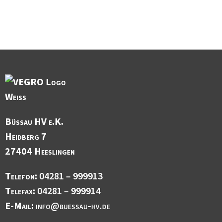
Büssau HV e.K.
Heidberg 7
27404 Heeslingen
Telefon:
04281 – 999913
Telefax:
04281 – 999914
E-Mail:
info@buessau-hv.de