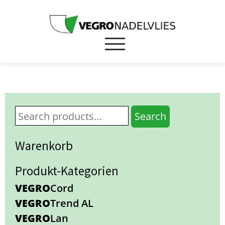
Search
Warenkorb
Produkt-Kategorien
VEGRO
Cord
VEGRO
Trend AL
VEGRO
Lan