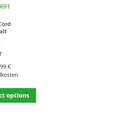
Cord
alt
€
T
,99 €
dkosten
ct options