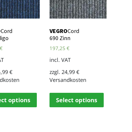
O
Cord
VEGRO
Cord
digo
690 Zinn
€
197,25
€
AT
incl. VAT
4,99 €
zzgl. 24,99 €
dkosten
Versandkosten
ect options
Select options