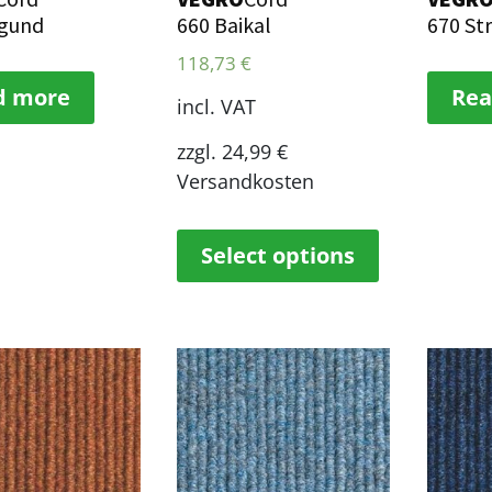
rgund
660 Baikal
670 St
118,73
€
d more
Rea
incl. VAT
zzgl. 24,99 €
Versandkosten
Select options