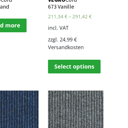
rand
673 Vanille
211,34
€
–
291,42
€
d more
incl. VAT
zzgl. 24,99 €
Versandkosten
Select options