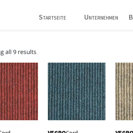
Startseite
Unternehmen
B
 all 9 results
Cord
VEGRO
Cord
VEGR