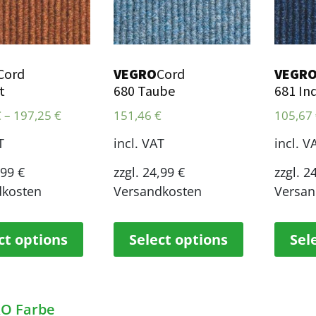
Cord
VEGRO
Cord
VEGR
t
680 Taube
681 In
€
–
197,25
€
151,46
€
105,67
T
incl. VAT
incl. V
,99 €
zzgl. 24,99 €
zzgl. 2
dkosten
Versandkosten
Versan
ct options
Select options
Sel