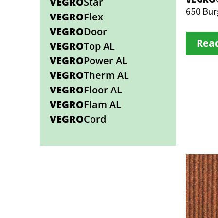
VEGRO
Star
650 Bu
VEGRO
Flex
VEGRO
Door
Rea
VEGRO
Top AL
VEGRO
Power AL
VEGRO
Therm AL
VEGRO
Floor AL
VEGRO
Flam AL
VEGRO
Cord