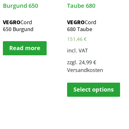
VEGRO
Cord
VEGRO
Cord
650 Burgund
680 Taube
151,46
€
Read more
incl. VAT
zzgl. 24,99 €
Versandkosten
Select options