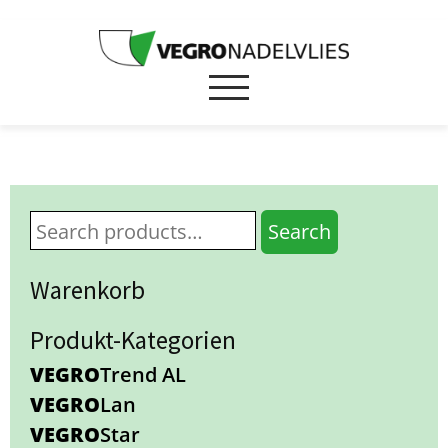
Search
Warenkorb
Produkt-Kategorien
VEGRO
Trend AL
VEGRO
Lan
VEGRO
Star