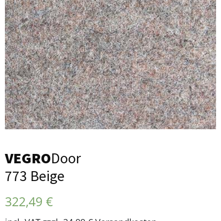
VEGRO
Door
773 Beige
322,49
€