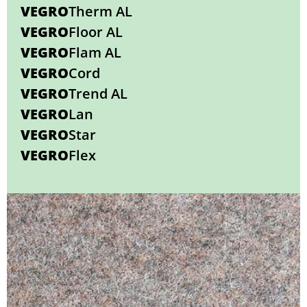
VEGRO
Therm AL
VEGRO
Floor AL
VEGRO
Flam AL
VEGRO
Cord
VEGRO
Trend AL
VEGRO
Lan
VEGRO
Star
VEGRO
Flex