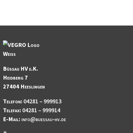
Büssau HV e.K.
Heidberg 7
27404 Heeslingen
Telefon:
04281 – 999913
Telefax:
04281 – 999914
E-Mail:
info@buessau-hv.de