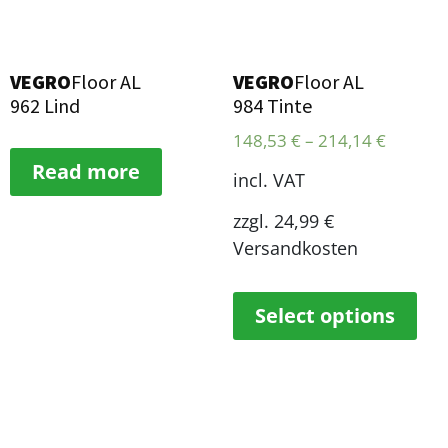
VEGRO
Floor AL
VEGRO
Floor AL
962 Lind
984 Tinte
148,53
€
–
214,14
€
Read more
incl. VAT
zzgl. 24,99 €
Versandkosten
Select options