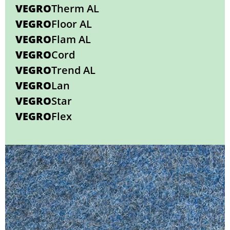
VEGRO
Therm AL
VEGRO
Floor AL
VEGRO
Flam AL
VEGRO
Cord
VEGRO
Trend AL
VEGRO
Lan
VEGRO
Star
VEGRO
Flex