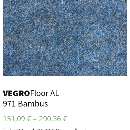
VEGRO
Floor AL
971 Bambus
151,09
€
–
290,36
€