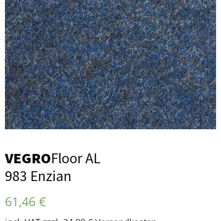
VEGRO
Floor AL
983 Enzian
61,46
€