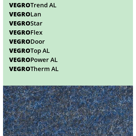
VEGRO
Trend AL
VEGRO
Lan
VEGRO
Star
VEGRO
Flex
VEGRO
Door
VEGRO
Top AL
VEGRO
Power AL
VEGRO
Therm AL